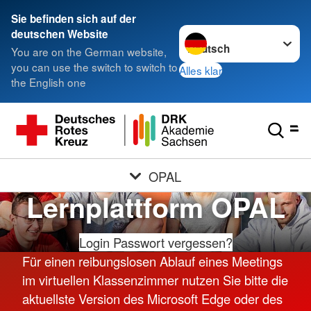
Sie befinden sich auf der
Sprache wechseln zu
deutschen Website
You are on the German website,
you can use the switch to switch to
Alles klar
the English one
OPAL
Lernplattform OPAL
Login
Passwort vergessen?
Für einen reibungslosen Ablauf eines Meetings
im virtuellen Klassenzimmer nutzen Sie bitte die
aktuellste Version des Microsoft Edge oder des