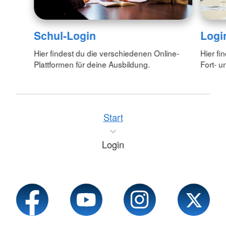
Schul-Login
Logi
Hier findest du die verschiedenen Online-
Hier fi
Plattformen für deine Ausbildung.
Fort- u
Start
Login