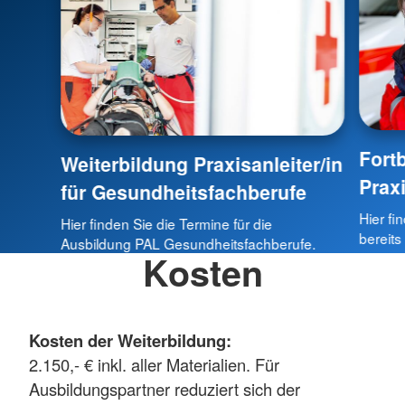
Fortb
Weiterbildung Praxisanleiter/in
Praxi
für Gesundheitsfachberufe
Hier fi
Hier finden Sie die Termine für die
bereits
Ausbildung PAL Gesundheitsfachberufe.
Kosten
Kosten der Weiterbildung:
2.150,- € inkl. aller Materialien. Für
Ausbildungspartner reduziert sich der