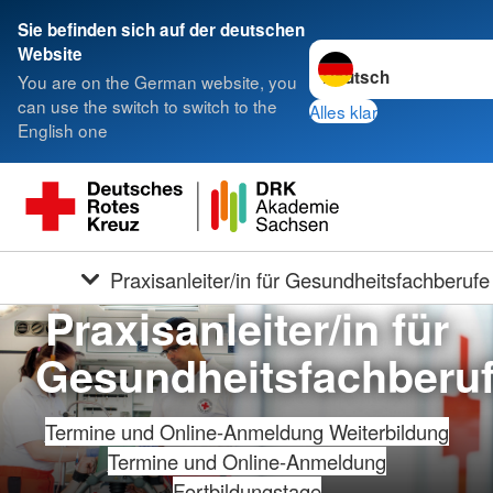
Sie befinden sich auf der deutschen
Sprache wechseln zu
Website
You are on the German website, you
can use the switch to switch to the
Alles klar
English one
Praxisanleiter/in für Gesundheitsfachberufe
Praxisanleiter/in für
Gesundheitsfachberu
Termine und Online-Anmeldung Weiterbildung
Termine und Online-Anmeldung
Fortbildungstage