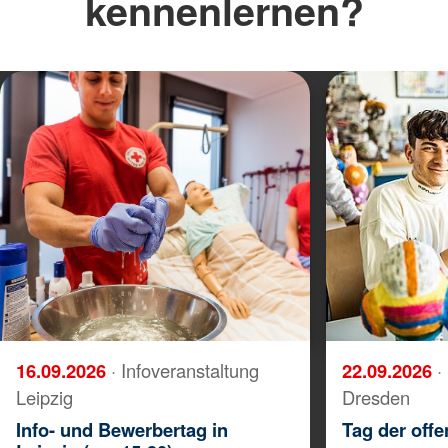
kennenlernen?
16.09.2026
· Infoveranstaltung
22.09.2026
·
Leipzig
Dresden
Info- und Bewerbertag in
Tag der offe